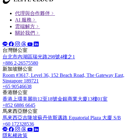
代理與合作夥伴
AI 服務
雲端解方
關於我們
台灣辦公室
台北市內湖區瑞光路298號4樓之1
+886 2-26575580
新加坡辦公室
Room #3617, Level 36, 152 Beach Road, The Gateway East,
Singapore 189721
+65 90546638
香港辦公室
香港上環美麗街12至18號金銀商業大廈13樓01室
+852 6886 6645
馬來西亞辦公室
馬來西亞吉隆坡蘇丹依斯邁路 Equatorial Plaza 大廈 S/B
+60 172328536
隱私權政策