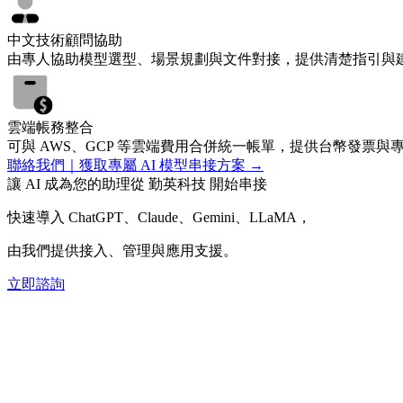
中文技術顧問協助
由專人協助模型選型、場景規劃與文件對接，提供清楚指引與
雲端帳務整合
可與 AWS、GCP 等雲端費用合併統一帳單，提供台幣發票
聯絡我們｜獲取專屬 AI 模型串接方案 →
讓 AI 成為您的助理
從
勤英科技
開始串接
快速導入 ChatGPT、Claude、Gemini、LLaMA，
由我們提供接入、管理與應用支援。
立即諮詢