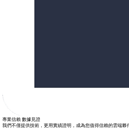
0
0
2
9
1
.
0
6
7
0
5
3
2
9
9
0
8
7
1
9
3
3
2
0
9
0
1
5
5
5
0
3
0
0
0
7
6
6
0
4
4
5
1
6
8
0
9
7
1
1
9
0
0
2
7
5
2
7
6
3
2
7
5
3
1
9
8
2
8
0
2
6
5
4
4
0
1
.
0
2
0
9
6
2
7
0
5
7
5
5
7
4
2
9
9
3
1
7
8
6
8
7
1
8
6
6
0
0
8
3
3
2
4
2
0
1
1
9
9
0
1
0
7
4
2
2
0
5
5
0
5
3
8
3
3
1
0
0
0
7
1
8
5
4
4
4
6
0
4
4
6
4
7
5
5
5
1
6
8
0
2
6
4
6
6
6
7
1
專業信賴 數據見證
1
9
0
3
3
8
7
7
7
0
2
7
5
2
我們不僅提供技術，更用實績證明，成為您值得信賴的雲端夥
5
8
9
9
8
8
0
8
6
3
2