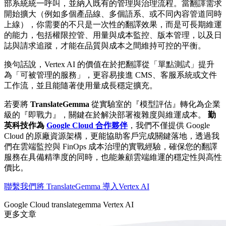
部系統統一呼叫，並納入既有的管理與治理流程。當翻譯需求
開始擴大（例如多個產品線、多個語系、或不同內容管道同時
上線），你需要的不只是一次性的翻譯效果，而是可長期維運
的能力，包括權限控管、用量與成本監控、版本管理，以及日
誌與請求追蹤，才能在品質與成本之間維持可控的平衡。
換句話說，Vertex AI 的價值在於把翻譯從「單點測試」提升
為「可被管理的服務」，更容易接進 CMS、客服系統或文件
工作流，並且能隨著使用量成長穩定擴充。
若要將
TranslateGemma
從實驗室的『模型評估』轉化為企業
級的『即戰力』，關鍵在於解決部署複雜度與維運成本。
勤
英科技作為
Google Cloud 合作夥伴
，我們不僅提供 Google
Cloud 的原廠資源架構，更能協助客戶完成關鍵落地，透過我
們在雲端監控與 FinOps 成本治理的實戰經驗，確保您的翻譯
服務在具備精準度的同時，也能兼顧雲端維運的穩定性與高性
價比。
聯繫我們將 TranslateGemma 導入Vertex AI
Google Cloud
translategemma
Vertex AI
更多文章