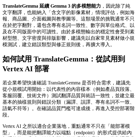
TranslateGemma 延續 Gemma 3 的多模態能力
，因此除了純
文字翻譯，也能納入「含文字的影像素材」情境評估，例如海
報、商品圖、介面截圖與教學圖等。這類場景的挑戰通常不只
在於把字翻對，還包含專有名詞一致性、數字與單位格式、以
及在不同版面中的可讀性。由於多模態輸出的穩定性會受到素
材型態、文字密度與排版影響，建議先以自家常見素材做小規
模測試，建立錯誤類型與修正規則後，再擴大導入。
如何試用 TranslateGemma：從試用到
Vertex AI 部署
若企業希望快速確認 TranslateGemma 是否符合需求，建議先
從小規模試用開始：以代表性的內容樣本（例如產品頁段落、
客服回覆、技術文件）測試翻譯品質與術語一致性，並建立最
基本的抽樣規則與錯誤分類（漏譯、誤譯、專有名詞不一致、
語氣不符等）。在確認品質門檻可達成後，再進入受控部署階
段。
Vertex AI 之所以適合企業落地，重點通常不只在「能部署模
型」，而是能把翻譯能力以端點（endpoint）的形式提供給內