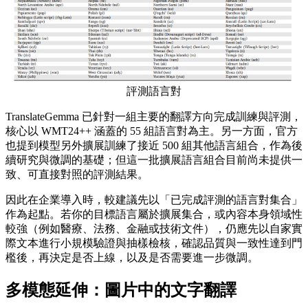
評測語言對
TranslateGemma 已針對一組主要的翻譯方向完成訓練與評測，
核心以 WMT24++ 涵蓋的 55 組語言對為主。另一方面，官方
也提到模型另外擴展訓練了接近 500 組其他語言組合，作為後
續研究與微調的基礎；但這一批擴展語言組合目前尚未提供一
致、可直接對照的評測結果。
因此在企業導入時，較建議先以「已完成評測的語言對集合」
作為起點。若你的目標語言屬於擴展集合，或內容本身領域性
較強（例如醫療、法務、金融或技術文件），仍應先以自家實
際文本進行小規模驗證與抽樣檢核，確認品質與一致性達到門
檻後，再決定是否上線，以及是否需要進一步微調。
多模態延伸：圖片中的文字翻譯