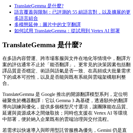
TranslateGemma 是什麼?
語言覆蓋與限制：已評測的 55 組語言對，以及擴展的更
多語言組合
多模態延伸：圖片中的文字翻譯
如何試用 TranslateGemma：從試用到 Vertex AI 部署
TranslateGemma 是什麼?
在多語內容營運、跨市場客服與文件在地化等情境中，翻譯方
案的評估通常不止於「能否翻譯」。更常見的決策因素包括翻
譯品質是否穩定、術語與語氣是否一致、在高頻或大批量需求
下的成本可控性，以及是否能與既有系統與雲端架構順利整
合。
TranslateGemma 是 Google 推出的開源翻譯模型系列，定位明
確聚焦於機器翻譯：它以 Gemma 3 為基礎，透過額外的翻譯
導向訓練與優化，提供多個模型尺寸選項，讓團隊能在品質、
延遲與資源成本之間做取捨；同時也支援在 Vertex AI 等環境
中部署，便於納入企業既有的雲端治理與交付流程。
若需求以快速導入與即用型託管服務為優先，Gemini 仍是直