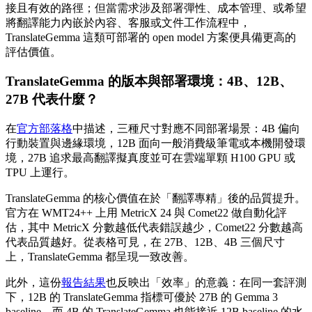
接且有效的路徑；但當需求涉及部署彈性、成本管理、或希望
將翻譯能力內嵌於內容、客服或文件工作流程中，
TranslateGemma 這類可部署的 open model 方案便具備更高的
評估價值。
TranslateGemma 的版本與部署環境：4B、12B、
27B 代表什麼？
在
官方部落格
中描述，三種尺寸對應不同部署場景：4B 偏向
行動裝置與邊緣環境，12B 面向一般消費級筆電或本機開發環
境，27B 追求最高翻譯擬真度並可在雲端單顆 H100 GPU 或
TPU 上運行。
TranslateGemma 的核心價值在於「翻譯專精」後的品質提升。
官方在 WMT24++ 上用 MetricX 24 與 Comet22 做自動化評
估，其中 MetricX 分數越低代表錯誤越少，Comet22 分數越高
代表品質越好。從表格可見，在 27B、12B、4B 三個尺寸
上，TranslateGemma 都呈現一致改善。
此外，這份
報告結果
也反映出「效率」的意義：在同一套評測
下，12B 的 TranslateGemma 指標可優於 27B 的 Gemma 3
baseline，而 4B 的 TranslateGemma 也能接近 12B baseline 的水