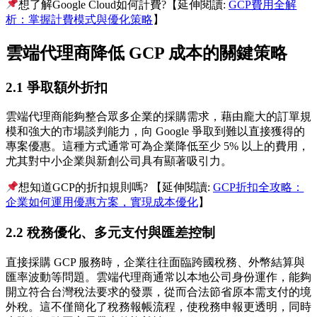
想了解Google Cloud如何計費?【延伸閱讀:
GCP費用全解
析：掌握計費模式與優化策略
】
雲端代理商降低 GCP 成本的關鍵策略
2.1 爭取額外折扣
雲端代理商能夠整合眾多企業的採購需求，藉由龐大的訂單規
模和強大的市場談判能力，向 Google 爭取到難以直接獲得的
專案優惠。這種方式通常可為企業降低至少 5% 以上的費用，
尤其對中小企業與新創公司具有顯著吸引力。
想知道GCP的折扣規則嗎? 【延伸閱讀:
GCP折扣全攻略：
企業如何運用優惠方案，實現成本優化
】
2.2 稅務優化、多元支付與匯差控制
直接採購 GCP 服務時，企業往往面臨跨國稅務、外幣結算與
匯率波動等問題。雲端代理商通常以本地公司身份運作，能夠
開立符合台灣稅法要求的發票，從而合法節省原本需支付的境
外稅。這不僅簡化了稅務報帳流程，使稅務申報更透明，同時