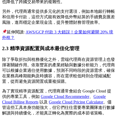
也降低了跨國交易帶來的複雜性。
另外，代理商通常提供多元化的支付選項，例如本地銀行轉帳
和信用卡付款，這些方式能有效降低外幣結算的手續費及匯差
風險，進而穩定企業現金流，提升整體財務管理效率。
延伸閱讀:
AWS/GCP 付款 3 大錯誤！企業如何避開 20% 境
外稅？
2.3 精準資源配置與成本最佳化管理
除了爭取折扣與稅務優化之外，雲端代理商在資源管理上也發
揮著關鍵作用。依靠豐富的產業經驗與數據分析能力，代理商
可以根據企業過往使用數據，預測不同時段的資源需求，確保
在業務高峰期能夠及時擴容，而在需求較低時則合理縮減配
置，從而避免資源閒置或重複採購。
為了實現精準資源配置，代理商通常會結合 Google Cloud 提
供的專業工具，例如
Google Cloud Recommender
、
Google
Cloud Billing Reports
以及
Google Cloud Pricing Calculator
。儘
管這些工具本身功能強大，但它們往往需要專業團隊進行數據
解讀與持續優化，才能真正轉化為實際的成本節省策略。