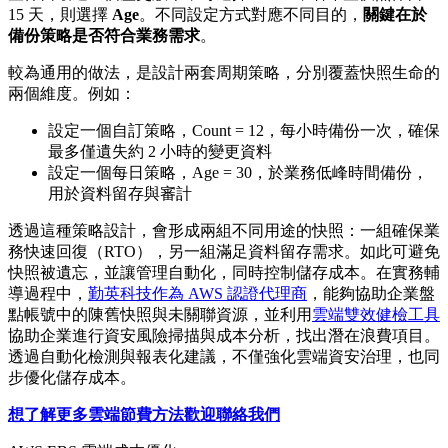
15 天，則選擇
Age
。不同設定方式對應不同目的，
關鍵在於
備份策略是否符合業務需求
。
較為通用的做法，是設計兩套周期策略，分別覆蓋快照生命的
兩個維度。例如：
設定一個自訂策略，Count = 12，每小時備份一次，確保
最多僅遺失約 2 小時的變更資料
設定一個每日策略，Age = 30，於業務低峰時間備份，
用於資料留存與審計
透過這種策略設計，會形成兩組不同用途的快照：一組確保業
務快速回復（RTO），另一組滿足資料留存需求。如此可避免
快照被遺忘，並讓管理自動化，同時控制儲存成本。在實務輔
導過程中，
勤英科技作為 AWS 認證代理商
，能夠協助企業盤
點帳號中的陳舊快照與未關聯資源，並利用
雲端雙效健檢工具
協助企業進行資安風險掃描與成本分析，找出潛在浪費項目。
透過自動化檢測與報表化建議，不僅強化雲端資安治理，也同
步優化儲存成本。
想了解更多雲端節費方法歡迎聯絡我們