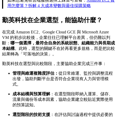
如果想避免在雲端服務選擇上踩雷可查看：
Amazon EC2 費
用怎麼算？拆解 4 大成本變數與最佳採購策略
勤英科技在企業選型，能協助什麼？
在完成 Amazon EC2、Google Cloud GCE 與 Microsoft Azure
VM 的初步比較後，企業往往已理解平台差異，但仍難以判
斷：
哪一個選擇，最符合自身的系統狀態、組織能力與長期成
本結構
。此時，選型的關鍵不在於再看更多規格，而是把比較
結果轉為「可落地的決策」。
勤英科技在選型與比較階段，主要協助企業完成三件事：
管理與維運複雜度評估：
從日常維運、監控與調整流程
出發，協助判斷平台是否符合企業現有人力與管理模
式。
成本結構與預算理解
：在選型階段即納入運算、儲存、
流量與備份等成本因素，協助企業建立較貼近實際使用
的預算認知。
選型階段的技術支援
：在評估與討論過程中提供必要的