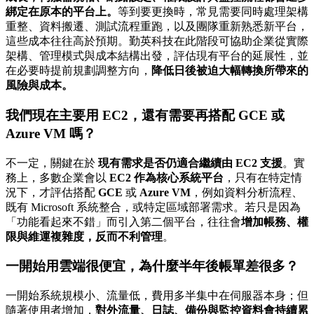
綁定在原本的平台上。
等到要更換時，常見需要同時處理架構
重整、資料搬遷、測試流程重跑，以及團隊重新熟悉新平台，
這些成本往往高於預期。勤英科技在此階段可協助企業從實際
架構、管理模式與成本結構出發，評估現有平台的延展性，並
在必要時提前規劃調整方向，
降低日後被迫大幅轉換所帶來的
風險與成本。
我們現在主要用
EC2
，還有需要再搭配
GCE 或
Azure VM
嗎？
不一定，關鍵在於
現有需求是否仍適合繼續由 EC2 支援
。實
務上，多數企業會以
EC2 作為核心系統平台
，只有在特定情
況下，才評估搭配
GCE
或
Azure VM
，例如資料分析流程、
既有 Microsoft 系統整合，或特定區域部署需求。若只是因為
「功能看起來不錯」而引入第二個平台，往往會
增加帳務、權
限與維運複雜度，反而不利管理
。
一開始用雲端很便宜，為什麼半年後帳單差很多？
一開始系統規模小、流量低，費用多半集中在伺服器本身；但
隨著使用者增加，
對外流量、日誌、備份與監控資料會持續累