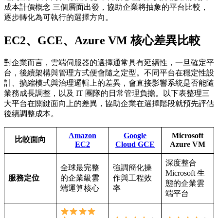
成本計價概念 三個層面出發，協助企業將抽象的平台比較，
逐步轉化為可執行的選擇方向。
EC2、GCE、
Azure VM
核心差異比較
對企業而言，雲端伺服器的選擇通常具有延續性，一旦確定平
台，後續架構與管理方式便會隨之定型。不同平台在穩定性設
計、擴縮模式與治理邏輯上的差異，會直接影響系統是否能隨
業務成長調整，以及 IT 團隊的日常管理負擔。以下表整理三
大平台在關鍵面向上的差異，協助企業在選擇階段就預先評估
後續調整成本。
Amazon
Google
Microsoft
比較面向
EC2
Cloud
GCE
Azure VM
深度整合
全球最完整
強調簡化操
Microsoft 生
服務定位
的企業級雲
作與工程效
態的企業雲
端運算核心
率
端平台