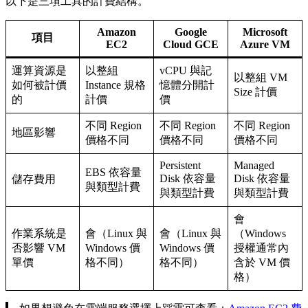
以下是三項工具的計費結構。
Amazon
Google
Microsoft
項目
EC2
Cloud
GCE
Azure VM
運算資源是
以整組
vCPU 與記
以整組 VM
如何被計價
Instance 規格
憶體分開計
Size 計價
的
計價
價
不同 Region
不同 Region
不同 Region
地區影響
價格不同
價格不同
價格不同
Persistent
Managed
EBS 依容量
Disk 依容量
Disk 依容量
儲存費用
與類型計費
與類型計費
與類型計費
會
作業系統是
會（Linux 與
會（Linux 與
（Windows
否影響 VM
Windows 價
Windows 價
授權通常內
單價
格不同）
格不同）
含於 VM 價
格）