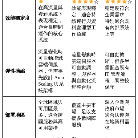
☆
☆
在高流量與
效能表現穩
穩定度符合
複雜系統下
定，適合持
企業需求，
效能穩定度
表現穩定，
續運行與資
特別適合既
適合長時間
料處理型工
有內部系統
運作的核心
作負載
上雲
系統
流量變化時
流量變動時
可自動擴
可自動增減
雲端伺服器
縮，但多半
雲端伺服
可自動調
需配合既有
彈性擴縮
器，但需事
整，與容器
IT 管理流
先設計 Auto
與自動化流
程，調整較
Scaling 與系
程整合順
保守
統架構
全球區域與
深入企業與
覆蓋主要市
可用區最
政府市場，
場，足以支
部署地區
多，適合跨
適合法遵與
援多數國際
國服務與高
在地資料需
服務
可用架構
求