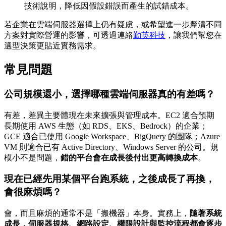
技術說明，降低因假設錯誤而產生的試錯成本。
若企業在雲端伺服器選擇上仍有疑慮，或希望進一步釐清不同
方案對實際營運的影響，可透過連絡
勤英科技
，讓我們幫您在
選型決策更貼近實務需求。
常見問題
公司規模還小，選擇哪種雲端伺服器真的有差嗎？
有差，差異主要體現在未來擴張與管理成本。EC2 適合預期
長期使用 AWS 生態（如 RDS、EKS、Bedrock）的企業；
GCE 適合已使用 Google Workspace、BigQuery 的團隊；Azure
VM 則適合已有 Active Directory、Windows Server 的公司。規
模小不是問題，
錯的平台會在成長後付出更高轉換成本
。
現在已經先用某個平台跑系統，之後成長了再換，
會很麻煩嗎？
會，而且麻煩的通常不是「搬機器」本身。實務上，
隨著系統
成長，伺服器規格、網路設定、權限設計與監控流程都會逐步