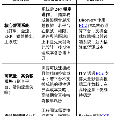
系統需
24/7 穩定
運作
，且隨業務
成長架構會越來
Discovery
使用
核心營運系統
越複雜；若平台
EC2
作為核心運
（訂單、金流、
在帳號、權限、
算平台，支撐全
ERP、媒體播出、
網路與跨區設計
球媒體播出與後
主系統）
上不是先天就為
端系統，並大幅
此設計，後期治
降低營運成本
理成本會急速上
升
需要可快速擴縮
且能精細控管成
ITV
透過
EC2
支
高流量、高負載
本；若平台不支
撐大量影音與後
服務
（影音平
援成熟的彈性運
端工作負載，在
台、活動流量尖
算與成本策略，
高峰流量下仍維
峰）
高峰期會直接轉
持穩定
為帳單風險
工程團隊需要快
產品後端與 SaaS
速部署、頻繁調
Booksy
使用
GCE