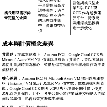
需求仍在變動，
新創與成長型企
平台需保留高度
業常以
EC2 或
調整彈性；過早
成長期或需求尚
GCE
作為起步運
被鎖定在不適合
未定型的企業
算平台，待系統
的治理或生態
與組織成熟後再
中，會形成技術
進一步優化
債
成本與計價概念差異
共通點：
在成本結構上，Amazon EC2、Google Cloud GCE 與
Microsoft Azure VM 的計價邏輯具有高度共通性，皆以運算資
源使用量與時間為核心，並搭配儲存類型與部署地區作為主要
價格變因。
核心差異：
Amazon EC2 與 Microsoft Azure VM 採用以整組規
格（Instance／VM Size）為單位的計價方式，價格結構相對直
觀；Google Cloud GCE 則將 vCPU 與記憶體分開計價，使資
源配置更具彈性。此外，各平台是否將作業系統授權納入雲端
伺服器單價，也會影響實際成本結構。