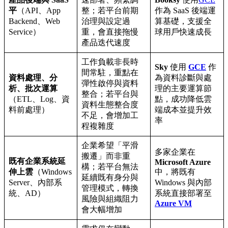
平
（API、App
整；若平台前期
作為 SaaS 後端運
Backend、Web
治理與設定過
算基礎，支援全
Service）
重，會直接拖慢
球用戶快速成長
產品迭代速度
工作負載非長時
Sky
使用
GCE
作
間常駐，重點在
資料處理、分
為資料診斷與處
彈性啟停與資料
析、批次運算
理的主要運算節
整合；若平台與
（ETL、Log、資
點，成功降低雲
資料生態整合度
料前處理）
端成本並提升效
不足，會增加工
率
程複雜度
企業希望「平滑
多家企業在
搬遷」而非重
既有企業系統延
Microsoft Azure
構；若平台無法
伸上雲
（Windows
中，將既有
延續既有身分與
Server、內部系
Windows 與內部
管理模式，轉換
統、AD）
系統直接部署至
風險與組織阻力
Azure VM
會大幅增加