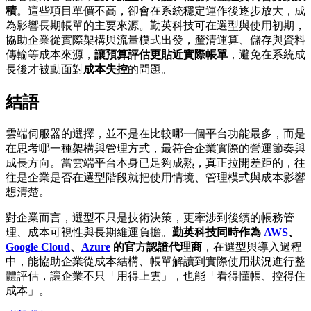
積
。這些項目單價不高，卻會在系統穩定運作後逐步放大，成
為影響長期帳單的主要來源。勤英科技可在選型與使用初期，
協助企業從實際架構與流量模式出發，釐清運算、儲存與資料
傳輸等成本來源，
讓預算評估更貼近實際帳單
，避免在系統成
長後才被動面對
成本失控
的問題。
結語
雲端伺服器的選擇，並不是在比較哪一個平台功能最多，而是
在思考哪一種架構與管理方式，最符合企業實際的營運節奏與
成長方向。當雲端平台本身已足夠成熟，真正拉開差距的，往
往是企業是否在選型階段就把使用情境、管理模式與成本影響
想清楚。
對企業而言，選型不只是技術決策，更牽涉到後續的帳務管
理、成本可視性與長期維運負擔。
勤英科技同時作為
AWS
、
Google Cloud
、
Azure
的官方認證代理商
，在選型與導入過程
中，能協助企業從成本結構、帳單解讀到實際使用狀況進行整
體評估，讓企業不只「用得上雲」，也能「看得懂帳、控得住
成本」。