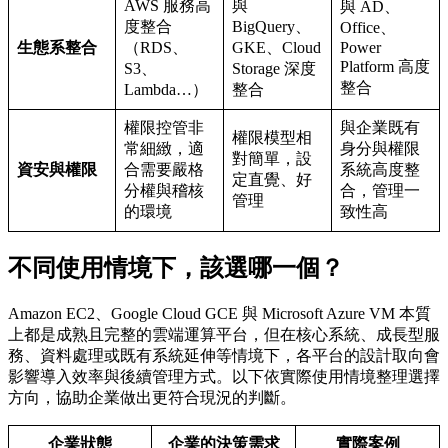
AWS 服務高
與
與 AD、
度整合
BigQuery、
Office、
生態系整合
（RDS、
GKE、Cloud
Power
Platform 高度
S3、
Storage 深度
整合
Lambda…）
整合
權限控管非
與企業既有
權限模型相
常細緻，適
身分與權限
對簡單，設
資安與權限
合需要嚴格
系統高度整
定直覺、好
分權與稽核
合，管理一
管理
的環境
致性高
不同使用情境下，該選哪一個？
Amazon EC2、Google Cloud GCE 與 Microsoft Azure VM 本質
上都是成熟且完整的雲端運算平台，但在核心系統、成長型服
務、資料處理或既有系統延伸等情境下，各平台的設計取向會
影響導入效率與後續管理方式。以下依實際使用情境整理選擇
方向，協助企業做出更符合現況的判斷。
企業狀態
企業的決策需求
實際案例