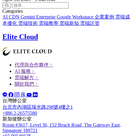
Categories
AI
CDN
Gemini Enterprise
Google Workspace
企業案例
雲端成
本優化
雲端技術
雲端教學
雲端新知
雲端託管
Elite Cloud
代理與合作夥伴
AI 服務
雲端解方
關於我們
台灣辦公室
台北市內湖區瑞光路298號4樓之1
+886 2-26575580
新加坡辦公室
Room #3617, Level 36, 152 Beach Road, The Gateway East,
Singapore 189721
+65 90546638