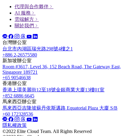
代理與合作夥伴
AI 服務
雲端解方
關於我們
台灣辦公室
台北市內湖區瑞光路298號4樓之1
+886 2-26575580
新加坡辦公室
Room #3617, Level 36, 152 Beach Road, The Gateway East,
Singapore 189721
+65 90546638
香港辦公室
香港上環美麗街12至18號金銀商業大廈13樓01室
+852 6886 6645
馬來西亞辦公室
馬來西亞吉隆坡蘇丹依斯邁路 Equatorial Plaza 大廈 S/B
+60 172328536
隱私權政策
©2022 Elite Cloud Team. All Rights Reserved