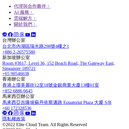
代理與合作夥伴
AI 服務
雲端解方
關於我們
台灣辦公室
台北市內湖區瑞光路298號4樓之1
+886 2-26575580
新加坡辦公室
Room #3617, Level 36, 152 Beach Road, The Gateway East,
Singapore 189721
+65 90546638
香港辦公室
香港上環美麗街12至18號金銀商業大廈13樓01室
+852 6886 6645
馬來西亞辦公室
馬來西亞吉隆坡蘇丹依斯邁路 Equatorial Plaza 大廈 S/B
+60 172328536
隱私權政策
©2022 Elite Cloud Team. All Rights Reserved