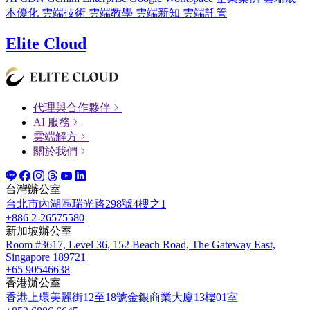
本優化
雲端技術
雲端教學
雲端新知
雲端託管
Elite Cloud
代理與合作夥伴
AI 服務
雲端解方
關於我們
台灣辦公室
台北市內湖區瑞光路298號4樓之1
+886 2-26575580
新加坡辦公室
Room #3617, Level 36, 152 Beach Road, The Gateway East,
Singapore 189721
+65 90546638
香港辦公室
香港上環美麗街12至18號金銀商業大廈13樓01室