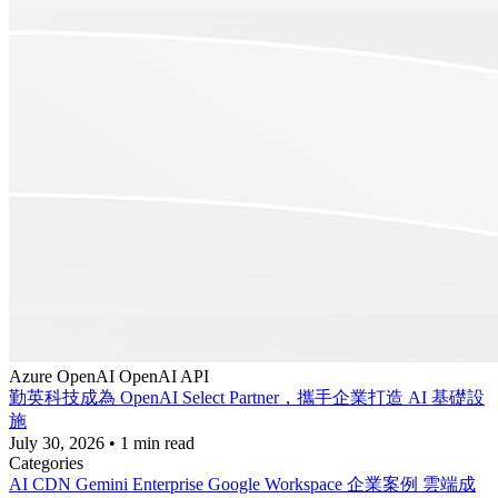
Azure
OpenAI
OpenAI API
勤英科技成為 OpenAI Select Partner，攜手企業打造 AI 基礎設
施
July 30, 2026
•
1 min read
Categories
AI
CDN
Gemini Enterprise
Google Workspace
企業案例
雲端成