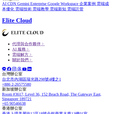
AI
CDN
Gemini Enterprise
Google Workspace
企業案例
雲端成
本優化
雲端技術
雲端教學
雲端新知
雲端託管
Elite Cloud
代理與合作夥伴
AI 服務
雲端解方
關於我們
台灣辦公室
台北市內湖區瑞光路298號4樓之1
+886 2-26575580
新加坡辦公室
Room #3617, Level 36, 152 Beach Road, The Gateway East,
Singapore 189721
+65 90546638
香港辦公室
香港上環美麗街12至18號金銀商業大廈13樓01室