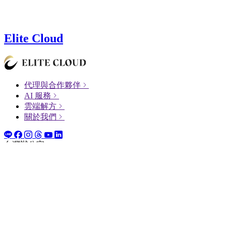
Elite Cloud
代理與合作夥伴
AI 服務
雲端解方
關於我們
台灣辦公室
台北市內湖區瑞光路298號4樓之1
+886 2-26575580
新加坡辦公室
Room #3617, Level 36, 152 Beach Road, The Gateway East,
Singapore 189721
+65 90546638
香港辦公室
香港上環美麗街12至18號金銀商業大廈13樓01室