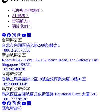
代理與合作夥伴
AI 服務
雲端解方
關於我們
台灣辦公室
台北市內湖區瑞光路298號4樓之1
+886 2-26575580
新加坡辦公室
Room #3617, Level 36, 152 Beach Road, The Gateway East,
Singapore 189721
+65 90546638
香港辦公室
香港上環美麗街12至18號金銀商業大廈13樓01室
+852 6886 6645
馬來西亞辦公室
馬來西亞吉隆坡蘇丹依斯邁路 Equatorial Plaza 大廈 S/B
+60 172328536
隱私權政策