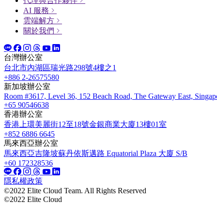
代理與合作夥伴
AI 服務
雲端解方
關於我們
台灣辦公室
台北市內湖區瑞光路298號4樓之1
+886 2-26575580
新加坡辦公室
Room #3617, Level 36, 152 Beach Road, The Gateway East, Singap
+65 90546638
香港辦公室
香港上環美麗街12至18號金銀商業大廈13樓01室
+852 6886 6645
馬來西亞辦公室
馬來西亞吉隆坡蘇丹依斯邁路 Equatorial Plaza 大廈 S/B
+60 172328536
隱私權政策
©2022 Elite Cloud Team. All Rights Reserved
©2022 Elite Cloud