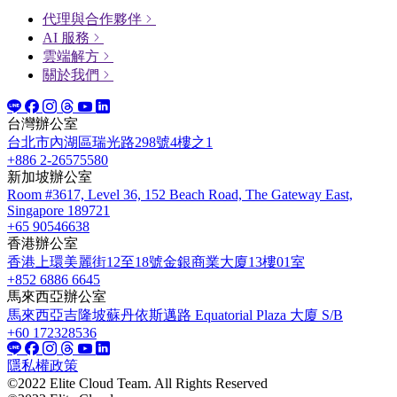
代理與合作夥伴
AI 服務
雲端解方
關於我們
台灣辦公室
台北市內湖區瑞光路298號4樓之1
+886 2-26575580
新加坡辦公室
Room #3617, Level 36, 152 Beach Road, The Gateway East,
Singapore 189721
+65 90546638
香港辦公室
香港上環美麗街12至18號金銀商業大廈13樓01室
+852 6886 6645
馬來西亞辦公室
馬來西亞吉隆坡蘇丹依斯邁路 Equatorial Plaza 大廈 S/B
+60 172328536
隱私權政策
©2022 Elite Cloud Team. All Rights Reserved