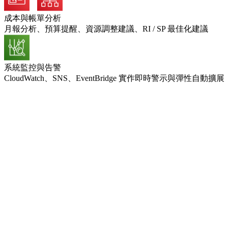
成本與帳單分析
月報分析、預算提醒、資源調整建議、RI / SP 最佳化建議
系統監控與告警
CloudWatch、SNS、EventBridge 實作即時警示與彈性自動擴展
資安與備援防護
WAF、Shield、加密、快照備份與異地容災架構
架構與效能顧問
每季檢視、資源重組建議、DevOps／Serverless／AI 應用支援
託管服務的五大好處