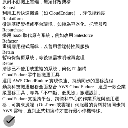
原封不動搬上雲端，無須修改架構
Rehost
利用工具快速搬遷（如 CloudEndure），降低複雜度
Replatform
微調基礎架構或平台環境，如轉為容器化、托管服務
Repurchase
採用 SaaS 取代原有系統，例如改用 Salesforce
Refactor
重構應用程式邏輯，以善用雲端特性與服務
Retain
暫時保留原系統，等後續需求明確再處理
Retire
清除已不使用或重複的系統，簡化 IT 架構
CloudEndure 零中斷搬遷工具
運用 AWS CloudEndure 實現快速、持續同步的遷移流程
勤英科技搬遷服務全面整合 AWS CloudEndure，這是一款企業
級遷移工具，專為「不中斷、低風險」搬遷設計。
CloudEndure 支援跨平台、跨資料中心的作業系統與應用遷
移，可將來源端（On-Prem 或雲端）伺服器的資料持續同步到
AWS 雲端，直到正式切換時才進行最小停機轉移。