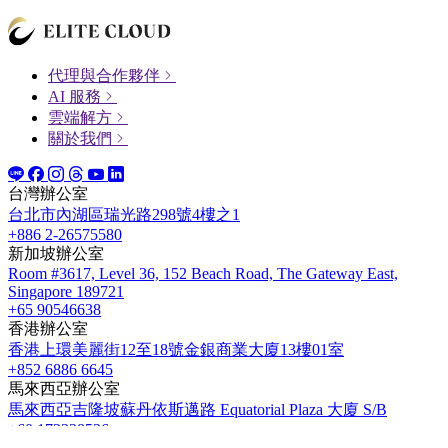
代理與合作夥伴
AI 服務
雲端解方
關於我們
台灣辦公室
台北市內湖區瑞光路298號4樓之1
+886 2-26575580
新加坡辦公室
Room #3617, Level 36, 152 Beach Road, The Gateway East,
Singapore 189721
+65 90546638
香港辦公室
香港上環美麗街12至18號金銀商業大廈13樓01室
+852 6886 6645
馬來西亞辦公室
馬來西亞吉隆坡蘇丹依斯邁路 Equatorial Plaza 大廈 S/B
+60 172328536