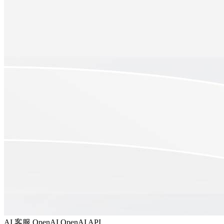
AI 客服
OpenAI
OpenAI API