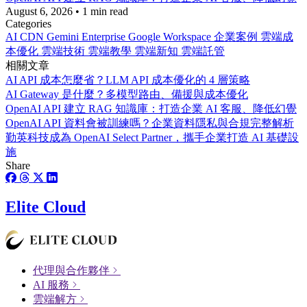
August 6, 2026
•
1 min read
Categories
AI
CDN
Gemini Enterprise
Google Workspace
企業案例
雲端成
本優化
雲端技術
雲端教學
雲端新知
雲端託管
相關文章
AI API 成本怎麼省？LLM API 成本優化的 4 層策略
AI Gateway 是什麼？多模型路由、備援與成本優化
OpenAI API 建立 RAG 知識庫：打造企業 AI 客服、降低幻覺
OpenAI API 資料會被訓練嗎？企業資料隱私與合規完整解析
勤英科技成為 OpenAI Select Partner，攜手企業打造 AI 基礎設
施
Share
Elite Cloud
代理與合作夥伴
AI 服務
雲端解方