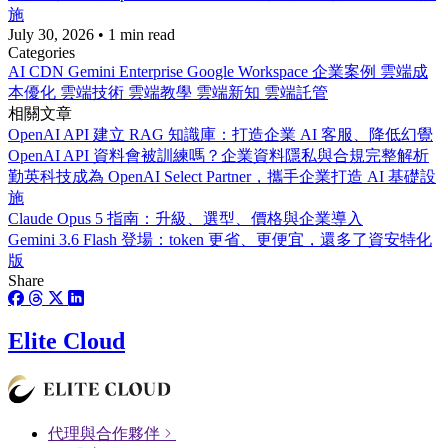
施
July 30, 2026
•
1 min read
Categories
AI
CDN
Gemini Enterprise
Google Workspace
企業案例
雲端成
本優化
雲端技術
雲端教學
雲端新知
雲端託管
相關文章
OpenAI API 建立 RAG 知識庫：打造企業 AI 客服、降低幻覺
OpenAI API 資料會被訓練嗎？企業資料隱私與合規完整解析
勤英科技成為 OpenAI Select Partner，攜手企業打造 AI 基礎設
施
Claude Opus 5 指南：升級、選型、價格與企業導入
Gemini 3.6 Flash 登場：token 更省、更便宜，還多了資安特化
版
Share
Elite Cloud
代理與合作夥伴