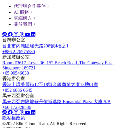
代理與合作夥伴
AI 服務
雲端解方
關於我們
台灣辦公室
台北市內湖區瑞光路298號4樓之1
+886 2-26575580
新加坡辦公室
Room #3617, Level 36, 152 Beach Road, The Gateway East,
Singapore 189721
+65 90546638
香港辦公室
香港上環美麗街12至18號金銀商業大廈13樓01室
+852 6886 6645
馬來西亞辦公室
馬來西亞吉隆坡蘇丹依斯邁路 Equatorial Plaza 大廈 S/B
+60 172328536
隱私權政策
©2022 Elite Cloud Team. All Rights Reserved