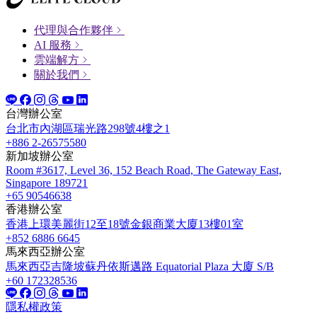
代理與合作夥伴
AI 服務
雲端解方
關於我們
台灣辦公室
台北市內湖區瑞光路298號4樓之1
+886 2-26575580
新加坡辦公室
Room #3617, Level 36, 152 Beach Road, The Gateway East,
Singapore 189721
+65 90546638
香港辦公室
香港上環美麗街12至18號金銀商業大廈13樓01室
+852 6886 6645
馬來西亞辦公室
馬來西亞吉隆坡蘇丹依斯邁路 Equatorial Plaza 大廈 S/B
+60 172328536
隱私權政策