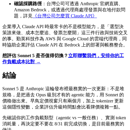
確認採購路徑
：台灣公司可透過 Anthropic 官網直購、
Amazon Bedrock，或透過代理商處理發票與在地付款問
題，詳見
《台灣公司怎麼買 Claude API》
企業導入 Claude API 時最常卡的不是模型能力，是「選型決
策誰來做、成本怎麼追、發票怎麼開」這三件行政與技術交叉
的事。勤英科技作為 AWS 與 Google Cloud 的雲端代理商，同
時協助企業評估 Claude API 在 Bedrock 上的部署與帳務整合。
想評估 Sonnet 5 是否值得切換？
立即聯繫我們，安排你的工
作負載成本比對 →
結論
Sonnet 5 是 Anthropic 這輪發布裡最務實的一次更新：不是堆
規格，是把過去 Opus 級別才有的 agentic 能力，用 Sonnet 的
價格做出來。早鳥定價視窗只有兩個月，加上 tokenizer 更新
這個隱性變數，企業評估升級時間點會比看牌價複雜一點。
先確認你的工作負載類型（agentic vs 一般任務）、實測 token
消耗量，再決定要不要在 8/31 前完成切換，是目前最務實的
做法。