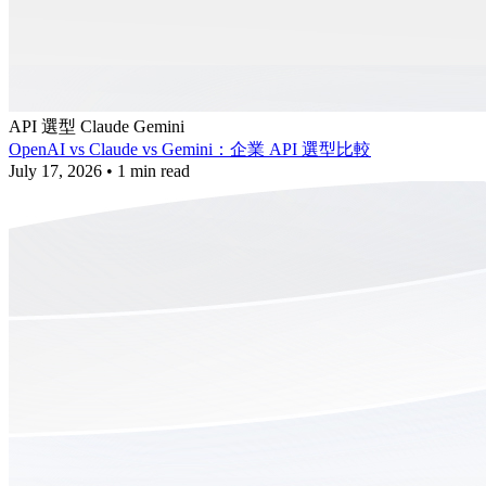
API 選型
Claude
Gemini
OpenAI vs Claude vs Gemini：企業 API 選型比較
July 17, 2026
•
1 min read