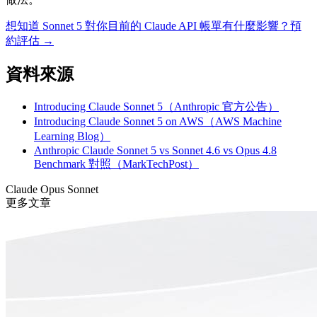
想知道 Sonnet 5 對你目前的 Claude API 帳單有什麼影響？預
約評估 →
資料來源
Introducing Claude Sonnet 5（Anthropic 官方公告）
Introducing Claude Sonnet 5 on AWS（AWS Machine
Learning Blog）
Anthropic Claude Sonnet 5 vs Sonnet 4.6 vs Opus 4.8
Benchmark 對照（MarkTechPost）
Claude
Opus
Sonnet
更多文章