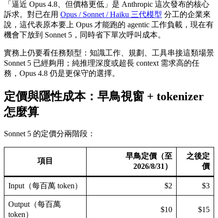
「逼近 Opus 4.8、但價格更低」是 Anthropic 這次發布的核心
訴求。對已在用
Opus / Sonnet / Haiku 三代模型
分工的企業來
說，這代表原本要上 Opus 才能跑的 agentic 工作負載，現在有
機會下放到 Sonnet 5，同時省下單次呼叫成本。
實務上仍要看任務類型：知識工作、規劃、工具串接這類場景
Sonnet 5 已經夠用；純推理深度或超長 context 需求高的任
務，Opus 4.8 仍是更保守的選擇。
定價與隱性成本：早鳥視窗 + tokenizer
怎麼算
Sonnet 5 的定價分兩階段：
早鳥定價（至
之後定
項目
2026/8/31）
價
Input（每百萬 token）
$2
$3
Output（每百萬
$10
$15
token）