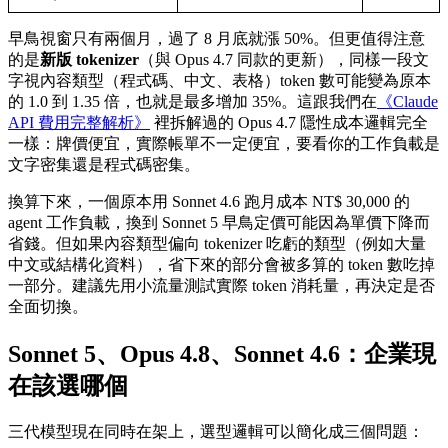
早鳥視窗只有兩個月，過了 8 月底就漲 50%。但更值得注意
的是
新版 tokenizer
（與 Opus 4.7 同款的更新），同樣一段文
字視內容類型（程式碼、中文、表格）token 數可能變為原本
的 1.0 到 1.35 倍，也就是最多增加 35%。這跟我們在
《Claude
API 費用完整解析》
裡拆解過的 Opus 4.7 隱性成本邏輯完全
一樣：牌價便宜，實際帳單不一定便宜，要看你的工作負載是
文字密集還是程式碼密集。
換算下來，一個原本用 Sonnet 4.6 跑月成本 NT$ 30,000 的
agent 工作負載，換到 Sonnet 5 早鳥定價可能因為單價下降而
省錢。但如果內容類型偏向 tokenizer 吃虧的類型（例如大量
中文或結構化資料），省下來的部分會被多算的 token 數吃掉
一部分。建議先用小流量測試實際 token 消耗量，再決定是否
全面切換。
Sonnet 5、Opus 4.8、Sonnet 4.6：企業現
在該選哪個
三代模型現在同時在架上，選型邏輯可以簡化成三個問題：