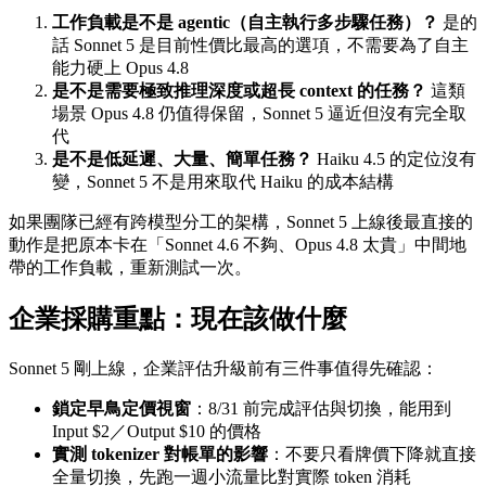
工作負載是不是 agentic（自主執行多步驟任務）？
是的
話 Sonnet 5 是目前性價比最高的選項，不需要為了自主
能力硬上 Opus 4.8
是不是需要極致推理深度或超長 context 的任務？
這類
場景 Opus 4.8 仍值得保留，Sonnet 5 逼近但沒有完全取
代
是不是低延遲、大量、簡單任務？
Haiku 4.5 的定位沒有
變，Sonnet 5 不是用來取代 Haiku 的成本結構
如果團隊已經有跨模型分工的架構，Sonnet 5 上線後最直接的
動作是把原本卡在「Sonnet 4.6 不夠、Opus 4.8 太貴」中間地
帶的工作負載，重新測試一次。
企業採購重點：現在該做什麼
Sonnet 5 剛上線，企業評估升級前有三件事值得先確認：
鎖定早鳥定價視窗
：8/31 前完成評估與切換，能用到
Input $2／Output $10 的價格
實測 tokenizer 對帳單的影響
：不要只看牌價下降就直接
全量切換，先跑一週小流量比對實際 token 消耗