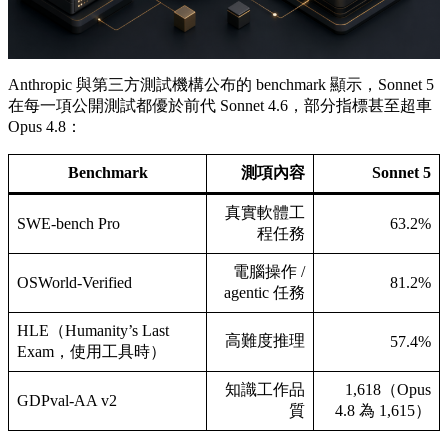
Anthropic 與第三方測試機構公布的 benchmark 顯示，Sonnet 5
在每一項公開測試都優於前代 Sonnet 4.6，部分指標甚至超車
Opus 4.8：
Benchmark
測項內容
Sonnet 5
真實軟體工
SWE-bench Pro
63.2%
程任務
電腦操作 /
OSWorld-Verified
81.2%
agentic 任務
HLE（Humanity’s Last
高難度推理
57.4%
Exam，使用工具時）
知識工作品
1,618（Opus
GDPval-AA v2
質
4.8 為 1,615）