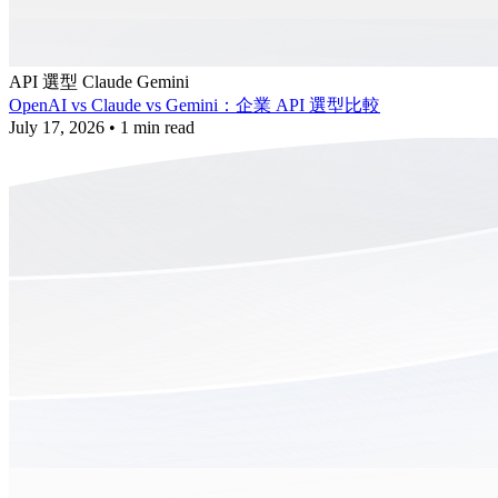
API 選型
Claude
Gemini
OpenAI vs Claude vs Gemini：企業 API 選型比較
July 17, 2026
•
1 min read