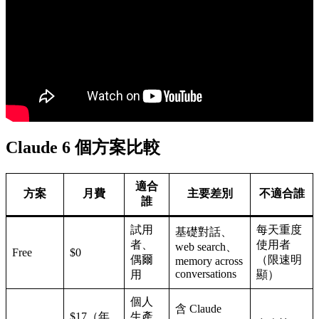
Claude 6 個方案比較
適合
方案
月費
主要差別
不適合誰
誰
試用
每天重度
基礎對話、
者、
使用者
web search、
Free
$0
偶爾
（限速明
memory across
conversations
用
顯）
個人
含 Claude
$17（年
生產