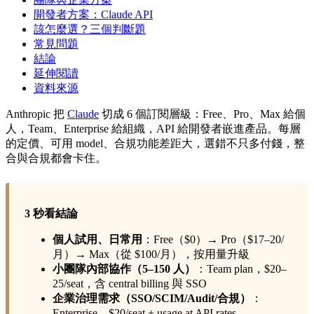
開發者方案：Claude API
該怎麼選？三個判斷題
常見問題
結論
延伸閱讀
資料來源
Anthropic 把
Claude
切成 6 個訂閱層級：Free、Pro、Max 給個
人，Team、Enterprise 給組織，API 給開發者嵌進產品。每層
的定價、可用 model、合規功能差距大，選錯不只多付錢，整
合與合規都會卡住。
3 秒看結論
個人試用、日常用
：Free（$0）→ Pro（$17–20/
月）→ Max（從 $100/月），按用量升級
小團隊內部協作（5–150 人）
：Team plan，$20–
25/seat，含 central billing 與 SSO
企業治理需求（SSO/SCIM/Audit/合規）
：
Enterprise，$20/seat + usage at API rates