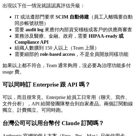
出現以下任一情況就該認真評估升級：
IT 或法遵部門要求
SCIM 自動佈建
（員工入離職要自動
同步帳號狀態）
需要
audit log
來應付內部資安稽核或客戶的供應商審查
業務涉及醫療、金融、政府，需要
HIPAA-ready 或
Compliance API
組織人數擴到 150 人以上（Team 上限）
需要細部的
role-based access
，不是全員開放同樣功能
如果以上都不符合，Team 通常夠用，沒必要為治理功能多付
usage 費。
可以同時訂 Enterprise 跟 API 嗎？
可以，而且很常見。Enterprise 給員工日常用（聊天、寫作、
文件分析），API 給開發團隊整合到自家產品。兩個訂閱動線
獨立、計費獨立、可同時跑。
台灣公司可以用台幣付 Claude 訂閱嗎？
Anthropic 官網的個人方案（Free、Pro、Max）只收信用卡