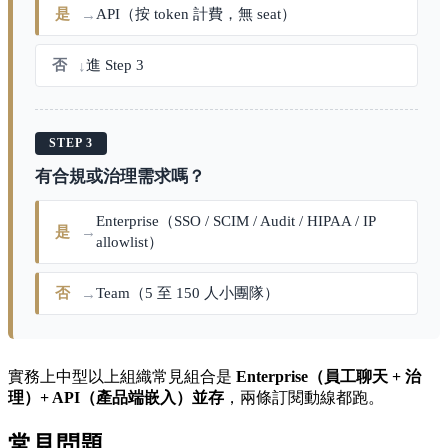
是
API（按 token 計費，無 seat）
→
否
進 Step 3
↓
STEP 3
有合規或治理需求嗎？
Enterprise（SSO / SCIM / Audit / HIPAA / IP
是
→
allowlist）
否
Team（5 至 150 人小團隊）
→
實務上中型以上組織常見組合是
Enterprise（員工聊天 + 治
理）+ API（產品端嵌入）並存
，兩條訂閱動線都跑。
常見問題