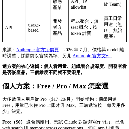
敏感
API、IP
於 Team）
allowlist
產業
員工日常
開發
程式整合，無
用途（無
usage-
者嵌
seat 概念，按
API
based
UI、無治
產品
token 計費
理層）
來源：
Anthropic 官方定價頁
，2026 年 7 月。價格與 model 隨
時調整，採購前以官網為準。另見
Anthropic 官方文件
。
選方案的核心邏輯：個人看用量、組織看合規深度、開發者看
是否嵌產品。三個維度不同就不要混用。
個人方案：Free / Pro / Max 怎麼選
大多數個人用戶從 Pro（$17–20/月）開始就夠；偶爾用選
Free，用量已卡住 Pro 上限才升 Max。三層遞進按「每天用多
少」決定。
Free（$0）
適合偶爾用、想試 Claude 對話與寫作能力。已含
web search 與 memory across conversations，桌面 app 也免費。