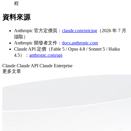
程
資料來源
Anthropic 官方定價頁：
claude.com/pricing
（2026 年 7 月
擷取）
Anthropic 開發者文件：
docs.anthropic.com
Claude API 定價（Fable 5 / Opus 4.8 / Sonnet 5 / Haiku
4.5）：
anthropic.com/api
Claude
Claude API
Claude Enterprise
更多文章