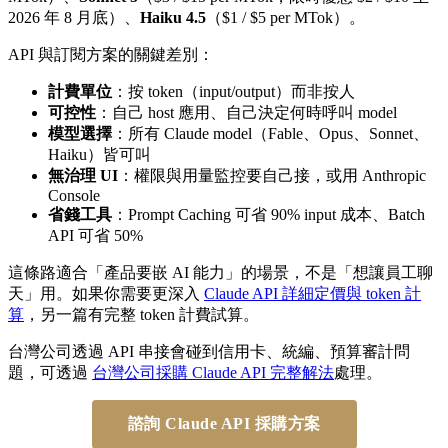
2026 年 8 月底）、
Haiku 4.5
（$1 / $5 per MTok）。
API 與訂閱方案的關鍵差別：
計費單位
：按 token（input/output）而非按人
可控性
：自己 host 應用、自己決定何時呼叫 model
模型選擇
：所有 Claude model（Fable、Opus、Sonnet、
Haiku）皆可叫
無治理 UI
：權限與用量監控要自己接，或用 Anthropic
Console
省錢工具
：Prompt Caching 可省 90% input 成本、Batch
API 可省 50%
這條路適合「產品要嵌 AI 能力」的場景，不是「想讓員工聊
天」用。如果你需要更深入
Claude API 詳細定價與 token 計
算
，另一篇有完整 token 計費試算。
台灣公司透過 API 串接會碰到信用卡、統編、預算審計問
題，可透過
台灣公司採購 Claude API 完整解法
處理。
諮詢 Claude API 採購方案