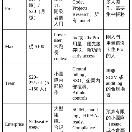
Code、
多人協
繳）/
力、
Projects、
作、需要
Pro
$20（月
開發
Research、所
集中帳務
繳）
者個
有 model
人用
Power
剛入門、
5x 或 20x Pro
user、
用量還沒
用量、優先級
Max
從 $100
常跑
卡住 Pro
存取、新功能
長
的人
early access
context
Central
需要
小團
billing、
$20–
SCIM 或
隊內
SSO、企業內
25/seat（5
Team
audit log
部協
部搜尋、
–150 人）
的合規場
作
Admin
景
controls
大型
SCIM、audit
預算有限
組
log、HIPAA-
的小團隊
織、
$20/seat +
ready、
（usage
Enterprise
usage
合規
Compliance
成本會高