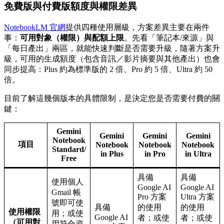
免費版與付費版額度與權限差異
NotebookLM 官網
提供四種使用層級，方案差異主要在兩件
事：
可用對象（權限）
與
配額上限
。先看「筆記本/來源」與
「每日產出」兩區，就能快速判斷是否需要升級，隨著方案升
級，可用的生成額度（包含音訊／影片摘要與其他產出）也會
同步提高：Plus 約為標準版的 2 倍、Pro 約 5 倍、Ultra 約 50
倍。
目前了解這幾個版本的具體限制，是決定您是否需要付費的關
鍵：
Gemini
Gemini
Gemini
Gemini
Notebook
項目
Notebook
Notebook
Notebook
Standard/
in Plus
in Pro
in Ultra
Free
具備
具備
使用個人
Google AI
Google AI
Gmail 帳
Pro 方案
Ultra 方案
號即可使
具備
的使用
的使用
使用權限
用；或使
Google AI
者；或使
者；或使
（可用對
用符合資