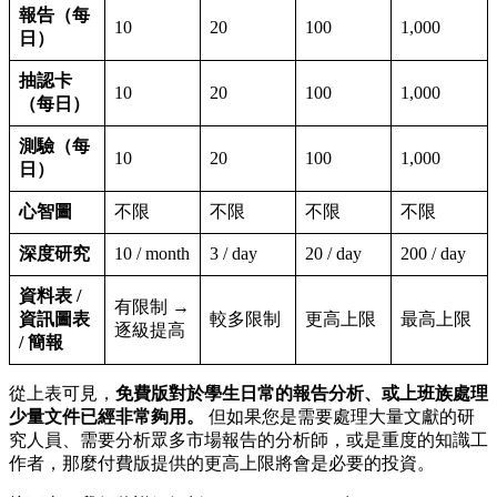
報告（每
10
20
100
1,000
日）
抽認卡
10
20
100
1,000
（每日）
測驗（每
10
20
100
1,000
日）
心智圖
不限
不限
不限
不限
深度研究
10 / month
3 / day
20 / day
200 / day
資料表 /
有限制 →
資訊圖表
較多限制
更高上限
最高上限
逐級提高
/ 簡報
從上表可見，
免費版對於學生日常的報告分析、或上班族處理
少量文件已經非常夠用。
但如果您是需要處理大量文獻的研
究人員、需要分析眾多市場報告的分析師，或是重度的知識工
作者，那麼付費版提供的更高上限將會是必要的投資。