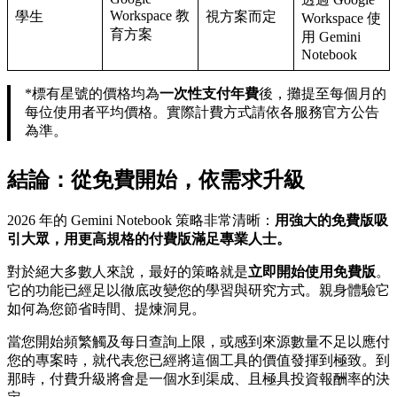
Workspace 教
學生
視方案而定
Workspace 使
育方案
用 Gemini
Notebook
*標有星號的價格均為
一次性支付年費
後，攤提至每個月的
每位使用者平均價格。實際計費方式請依各服務官方公告
為準。
結論：從免費開始，依需求升級
2026 年的 Gemini Notebook 策略非常清晰：
用強大的免費版吸
引大眾，用更高規格的付費版滿足專業人士。
對於絕大多數人來說，最好的策略就是
立即開始使用免費版
。
它的功能已經足以徹底改變您的學習與研究方式。親身體驗它
如何為您節省時間、提煉洞見。
當您開始頻繁觸及每日查詢上限，或感到來源數量不足以應付
您的專案時，就代表您已經將這個工具的價值發揮到極致。到
那時，付費升級將會是一個水到渠成、且極具投資報酬率的決