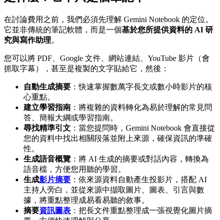
在討論費用之前，我們必須先理解 Gemini Notebook 的定位。
它並非傳統的筆記軟體，而是一個
基於您所提供資料的 AI 研
究與寫作助理
。
您可以將 PDF、Google 文件、網站連結、YouTube 影片（會
抓取字幕），甚至是複製的文字貼給它，然後：
自動生成摘要
：快速掌握數萬字長文或數小時影片的核
心重點。
建立學習指南
：將複雜的資料轉化為易於理解的常見問
答、簡報大綱或學習指南。
尋找精準引文
：當您提問時，Gemini Notebook 會直接從
您的資料中找出相關段落並附上來源，確保資訊的準確
性。
生成語音概覽
：將 AI 生成的摘要或對話內容，轉換為
語音檔，方便您用聽的學習。
生成
影片摘要
：依來源資料自動產生投影片，搭配 AI
主持人旁白，並從來源中擷取圖片、圖表、引言與數
據，將重點整理成易看易聽的敘事。
摘要
資訊圖表
：把長文件重點整理成一張視覺化圖片摘