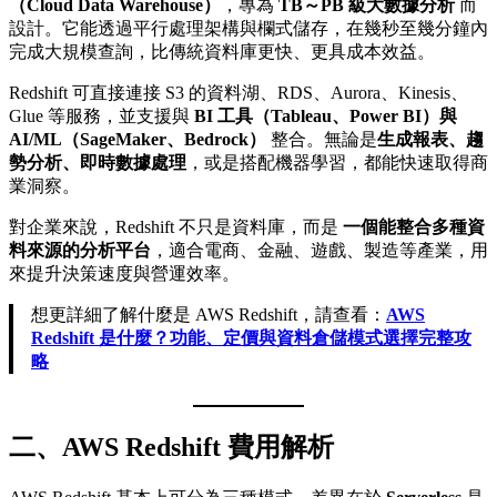
（Cloud Data Warehouse）
，專為
TB～PB 級大數據分析
而
設計。它能透過平行處理架構與欄式儲存，在幾秒至幾分鐘內
完成大規模查詢，比傳統資料庫更快、更具成本效益。
Redshift 可直接連接 S3 的資料湖、RDS、Aurora、Kinesis、
Glue 等服務，並支援與
BI 工具（Tableau、Power BI）與
AI/ML（SageMaker、Bedrock）
整合。無論是
生成報表、趨
勢分析、即時數據處理
，或是搭配機器學習，都能快速取得商
業洞察。
對企業來說，Redshift 不只是資料庫，而是
一個能整合多種資
料來源的分析平台
，適合電商、金融、遊戲、製造等產業，用
來提升決策速度與營運效率。
想更詳細了解什麼是 AWS Redshift，請查看：
AWS
Redshift 是什麼？功能、定價與資料倉儲模式選擇完整攻
略
二、AWS Redshift 費用解析