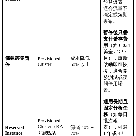
預算爆表，
適合流量不
穩定或短期
專案。
暫停後只需
支付儲存費
用
（約 0.024
美金 / GB /
佈建叢集暫
成本降低
月），重新
Provisioned
Cluster
停
50% 以上
啟動即可恢
復，適合開
發測試或夜
間停用場
景。
適用長期且
固定分析任
務
（如每日
Provisioned
批次報
Cluster（RA
表），可選
節省 40%～
Reserved
3 節點系
Instance
70%
1 年或 3 年