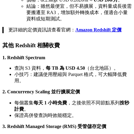
結論：雖然最便宜，但不易擴展，資料量成長後需
要搬遷至 RA3，增加額外轉換成本，僅適合小量
資料或短期測試。
更詳細的定價資訊請查看官網：
Amazon Redshift 定價
其他 Redshift 相關收費
1. Redshift Spectrum
查詢 S3 資料，
每 TB 為 USD 4.50
（台北地區）。
小技巧：建議使用壓縮與 Parquet 格式，可大幅降低費
用。
2. Concurrency Scaling
並行擴展定價
每個叢集
每天 1 小時免費
，之後依照不同節點系列
按秒
計費
。
保證高併發查詢時效能穩定。
3. Redshift Managed Storage (RMS)
受管儲存定價