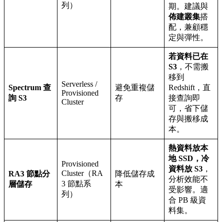
列）
期。建議與
佈建叢集
搭
配，兼顧穩
定與彈性。
若資料已在
S3
，不需搬
移到
Serverless /
Spectrum 查
避免重複儲
Redshift，直
Provisioned
詢 S3
存
接查詢即
Cluster
可，省下儲
存與搬移成
本。
熱資料放本
地 SSD，冷
Provisioned
資料放 S3
，
Cluster（RA
RA3 節點分
降低儲存成
分析效能不
3 節點系
層儲存
本
受影響。適
列）
合 PB 級資
料集。