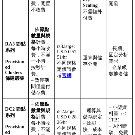
費，閒置
開發
Scaling
，
不收費
不需額外
付費
– 依
節點
數量與規
格
計費，
RA3 節點
ra3.large:
每小時收
– 長期、
系列
USD 0.57
費，不滿
固定分析
–
51/hr
運算與儲
一小時，
需求
Provision
不同規格
存分開
ed
按秒計
– 企業級
定價請參
Clusters
費。
數據倉儲
考
官網
佈建叢集
– 暫停期
間僅需付
儲存費。
– 依
節點
– 小型資
DC2 節點
數量與規
– 運算與
dc2.large:
料量（<
系列
格
計費，
USD 0.28
儲存綁定
1TB）
–
26/hr
每小時收
– 效能
– 入門體
Provision
不同規格
費，不滿
快、成本
ed
驗、免費
定價請參