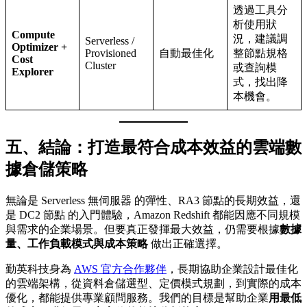
透過工具分
析使用狀
Compute
況，建議調
Serverless /
Optimizer +
Provisioned
自動最佳化
整節點規格
Cost
Cluster
或查詢模
Explorer
式，找出降
本機會。
五、結論：打造最符合成本效益的雲端數
據倉儲策略
無論是 Serverless 無伺服器 的彈性、RA3 節點的長期效益，還
是 DC2 節點 的入門體驗，Amazon Redshift 都能因應不同規模
與需求的企業場景。但要真正發揮最大效益，仍需要根據
數據
量、工作負載模式與成本策略
做出正確選擇。
勤英科技身為
AWS 官方合作夥伴
，長期協助企業設計最佳化
的雲端架構，從資料倉儲選型、定價模式規劃，到實際的成本
優化，都能提供專業顧問服務。我們的目標是幫助企業
用最低