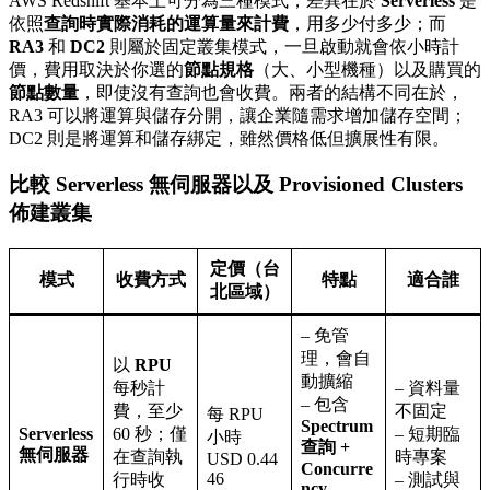
AWS Redshift 基本上可分為三種模式，差異在於
Serverless
是
依照
查詢時實際消耗的運算量來計費
，用多少付多少；而
RA3
和
DC2
則屬於固定叢集模式，一旦啟動就會依小時計
價，費用取決於你選的
節點規格
（大、小型機種）以及購買的
節點數量
，即使沒有查詢也會收費。兩者的結構不同在於，
RA3 可以將運算與儲存分開，讓企業隨需求增加儲存空間；
DC2 則是將運算和儲存綁定，雖然價格低但擴展性有限。
比較 Serverless 無伺服器以及 Provisioned Clusters
佈建叢集
定價（台
模式
收費方式
特點
適合誰
北區域）
– 免管
理，會自
以
RPU
動擴縮
每秒計
– 資料量
– 包含
費，至少
不固定
每 RPU
Spectrum
Serverless
60 秒；僅
– 短期臨
小時
查詢 +
無伺服器
在查詢執
時專案
USD 0.44
Concurre
46
行時收
– 測試與
ncy