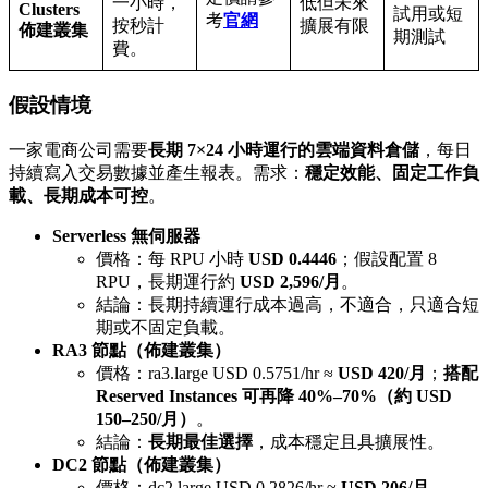
一小時，
低但未來
Clusters
試用或短
考
官網
按秒計
擴展有限
佈建叢集
期測試
費。
假設情境
一家電商公司需要
長期 7×24 小時運行的雲端資料倉儲
，每日
持續寫入交易數據並產生報表。需求：
穩定效能、固定工作負
載、長期成本可控
。
Serverless 無伺服器
價格：每 RPU 小時
USD 0.4446
；假設配置 8
RPU，長期運行約
USD 2,596/月
。
結論：長期持續運行成本過高，不適合，只適合短
期或不固定負載。
RA3 節點（佈建叢集）
價格：ra3.large USD 0.5751/hr ≈
USD 420/月
；
搭配
Reserved Instances 可再降 40%–70%（約 USD
150–250/月）
。
結論：
長期最佳選擇
，成本穩定且具擴展性。
DC2 節點（
佈建叢集
）
價格：dc2.large USD 0.2826/hr ≈
USD 206/月
。