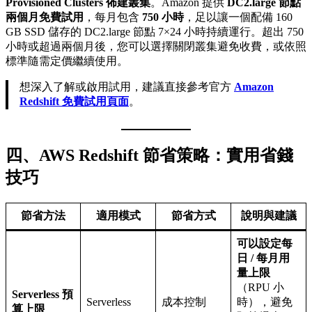
Provisioned Clusters 佈建叢集
。Amazon 提供
DC2.large 節點
兩個月免費試用
，每月包含
750 小時
，足以讓一個配備 160
GB SSD 儲存的 DC2.large 節點 7×24 小時持續運行。超出 750
小時或超過兩個月後，您可以選擇關閉叢集避免收費，或依照
標準隨需定價繼續使用。
想深入了解或啟用試用，建議直接參考官方
Amazon
Redshift 免費試用頁面
。
四、AWS Redshift 節省策略：實用省錢
技巧
節省方法
適用模式
節省方式
說明與建議
可以設定每
日 / 每月用
量上限
（RPU 小
Serverless 預
Serverless
成本控制
時），避免
算上限