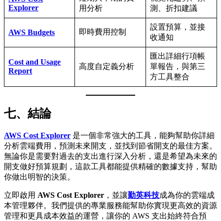
Explorer
用分析
測、折扣建議
設置預算，並接
即時費用控制
AWS Budgets
收通知
匯出詳細行項帳
Cost and Usage
高度自定義分析
單報告，與第三
Report
方工具整合
七、
結論
AWS Cost Explorer
是一個非常強大的工具，能夠幫助你詳細
分析雲端費用，預測未來開支，並找到節省開支的最佳方案。
無論你是需要對過去的支出進行深入分析，還是希望為未來的
開支做好預算規劃，這款工具都能提供精確的數據支持，幫助
你做出明智的決策。
立即啟用
AWS Cost Explorer
，並讓
勤英科技
成為你的雲端成
本管理夥伴。我們提供的專業服務能幫助你實現更高效的資源
管理和更具成本效益的運營，讓你的 AWS 支出始終符合預