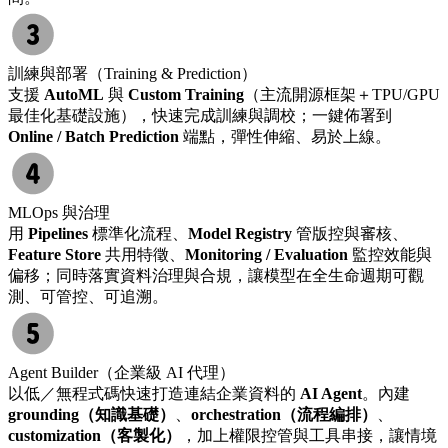
訓練與部署（Training & Prediction）
支援
AutoML
與
Custom Training
（主流開源框架＋TPU/GPU
最佳化基礎設施），快速完成訓練與調校；一鍵佈署到
Online / Batch Prediction
端點，彈性伸縮、易於上線。
MLOps 與治理
用
Pipelines
標準化流程、
Model Registry
管版控與審核、
Feature Store
共用特徵、
Monitoring / Evaluation
監控效能與
偏移；同時落實資料治理與合規，讓模型在全生命週期可觀
測、可管控、可追溯。
Agent Builder（企業級 AI 代理）
以低／無程式碼快速打造連結企業資料的
AI Agent
。內建
grounding（知識基礎）
、
orchestration（流程編排）
、
customization（客製化）
，加上權限控管與工具串接，讓情境