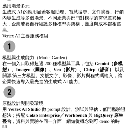
應用場景多元
生成式 AI 的應用涵蓋客服助理、智慧搜尋、文件摘要、行銷
內容生成等多個場景。不同產業與部門對模型的需求差異極
大，企業若要自行維護多種模型與架構，難度與成本都相當
高。
Vertex AI 主要服務模組
模型與生成能力（Model Garden）
在一個入口取得超過 200 種模型與工具，包括
Gemini（多模
態）、Imagen（圖像）、Veo（影片）、Chirp（語音）
以及
開源/第三方模型。支援文字、影像、影片與程式碼輸入，讓
企業快速導入最先進的生成式 AI 能力。
原型設計與開發環境
用
Vertex AI Studio
做 prompt 設計、測試與評估，低門檻驗證
想法；搭配
Colab Enterprise／Workbench
與
BigQuery 原生
整合
，資料與實驗在同一介面，縮短從概念到可 demo 的時
間。