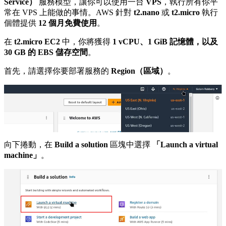
Service）
服務模型，讓你可以使用一台
VPS
，執行所有你平
常在 VPS 上能做的事情。AWS 針對
t2.nano
或
t2.micro
執行
個體提供
12 個月免費使用
。
在
t2.micro EC2
中，你將獲得
1 vCPU、1 GiB 記憶體，以及
30 GB 的 EBS 儲存空間
。
首先，請選擇你要部署服務的
Region（區域）
。
向下捲動，在
Build a solution
區塊中選擇
「Launch a virtual
machine」
。