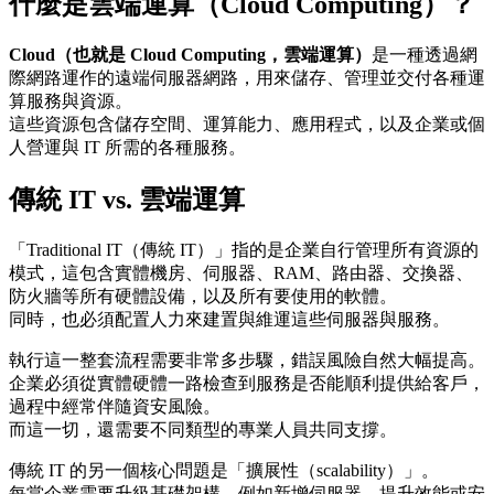
什麼是
雲端運算
（Cloud Computing）？
Cloud（也就是 Cloud Computing，雲端運算）
是一種透過網
際網路運作的遠端伺服器網路，用來儲存、管理並交付各種運
算服務與資源。
這些資源包含儲存空間、運算能力、應用程式，以及企業或個
人營運與 IT 所需的各種服務。
傳統 IT vs.
雲端運算
「Traditional IT（傳統 IT）」指的是企業自行管理所有資源的
模式，這包含實體機房、伺服器、RAM、路由器、交換器、
防火牆等所有硬體設備，以及所有要使用的軟體。
同時，也必須配置人力來建置與維運這些伺服器與服務。
執行這一整套流程需要非常多步驟，錯誤風險自然大幅提高。
企業必須從實體硬體一路檢查到服務是否能順利提供給客戶，
過程中經常伴隨資安風險。
而這一切，還需要不同類型的專業人員共同支撐。
傳統 IT 的另一個核心問題是「擴展性（scalability）」。
每當企業需要升級基礎架構，例如新增伺服器、提升效能或安