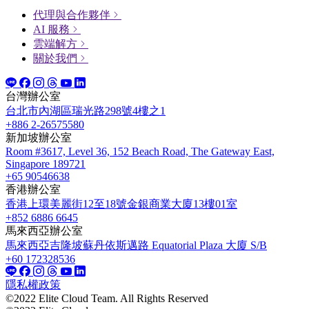
代理與合作夥伴
AI 服務
雲端解方
關於我們
台灣辦公室
台北市內湖區瑞光路298號4樓之1
+886 2-26575580
新加坡辦公室
Room #3617, Level 36, 152 Beach Road, The Gateway East,
Singapore 189721
+65 90546638
香港辦公室
香港上環美麗街12至18號金銀商業大廈13樓01室
+852 6886 6645
馬來西亞辦公室
馬來西亞吉隆坡蘇丹依斯邁路 Equatorial Plaza 大廈 S/B
+60 172328536
隱私權政策
©2022 Elite Cloud Team. All Rights Reserved