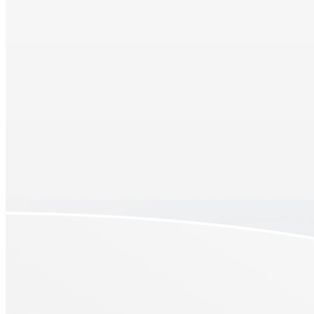
AWS
AWS EC2
EC2 費用
Amazon EC2 費用怎麼算？拆解 4 大成本變數與最佳採購策略
December 18, 2025
•
1 min read