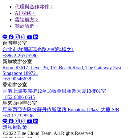
代理與合作夥伴
AI 服務
雲端解方
關於我們
台灣辦公室
台北市內湖區瑞光路298號4樓之1
+886 2-26575580
新加坡辦公室
Room #3617, Level 36, 152 Beach Road, The Gateway East,
Singapore 189721
+65 90546638
香港辦公室
香港上環美麗街12至18號金銀商業大廈13樓01室
+852 6886 6645
馬來西亞辦公室
馬來西亞吉隆坡蘇丹依斯邁路 Equatorial Plaza 大廈 S/B
+60 172328536
隱私權政策
©2022 Elite Cloud Team. All Rights Reserved