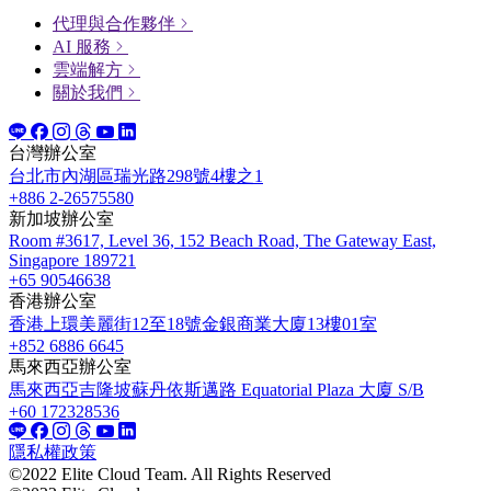
代理與合作夥伴
AI 服務
雲端解方
關於我們
台灣辦公室
台北市內湖區瑞光路298號4樓之1
+886 2-26575580
新加坡辦公室
Room #3617, Level 36, 152 Beach Road, The Gateway East,
Singapore 189721
+65 90546638
香港辦公室
香港上環美麗街12至18號金銀商業大廈13樓01室
+852 6886 6645
馬來西亞辦公室
馬來西亞吉隆坡蘇丹依斯邁路 Equatorial Plaza 大廈 S/B
+60 172328536
隱私權政策
©2022 Elite Cloud Team. All Rights Reserved