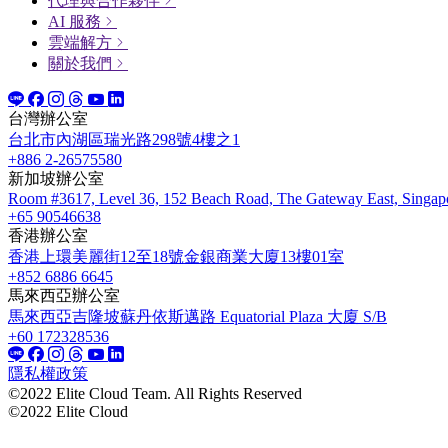
代理與合作夥伴
AI 服務
雲端解方
關於我們
台灣辦公室
台北市內湖區瑞光路298號4樓之1
+886 2-26575580
新加坡辦公室
Room #3617, Level 36, 152 Beach Road, The Gateway East, Singap
+65 90546638
香港辦公室
香港上環美麗街12至18號金銀商業大廈13樓01室
+852 6886 6645
馬來西亞辦公室
馬來西亞吉隆坡蘇丹依斯邁路 Equatorial Plaza 大廈 S/B
+60 172328536
隱私權政策
©2022 Elite Cloud Team. All Rights Reserved
©2022 Elite Cloud